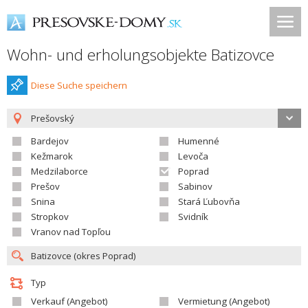
Wohn- und erholungsobjekte Batizovce
Diese Suche speichern
Prešovský
Bardejov
Humenné
Kežmarok
Levoča
Medzilaborce
Poprad
Prešov
Sabinov
Snina
Stará Ľubovňa
Stropkov
Svidník
Vranov nad Topľou
Typ
Verkauf (Angebot)
Vermietung (Angebot)