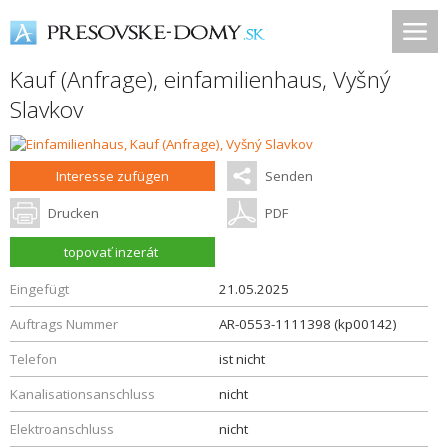
Kauf (Anfrage), einfamilienhaus,
Vyšný
Slavkov
Interesse zufügen
Senden
Drucken
PDF
topovať inzerát
Eingefügt
21.05.2025
Auftrags Nummer
AR-0553-1111398 (kp00142)
Telefon
ist nicht
Kanalisationsanschluss
nicht
Elektroanschluss
nicht