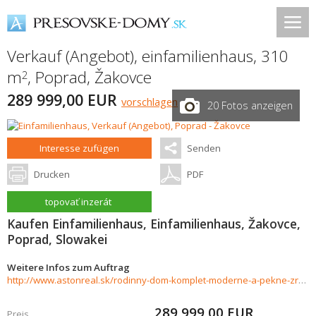
Verkauf (Angebot), einfamilienhaus, 310
m
,
Poprad
,
Žakovce
2
289 999,00 EUR
vorschlagen
20 Fotos anzeigen
Interesse zufügen
Senden
Drucken
PDF
topovať inzerát
Kaufen Einfamilienhaus, Einfamilienhaus, Žakovce,
Poprad, Slowakei
Weitere Infos zum Auftrag
http://www.astonreal.sk/rodinny-dom-komplet-moderne-a-pekne-zrekonstruovany-poprad-zakovce-890649
289 999,00
EUR
Preis