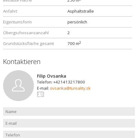
Bebaute Fläche
250 m
Anfahrt
Asphaltstraße
Eigentumsform
persönlich
Obergschossanzanzahl
2
2
Grundstücksfläche gesamt
700 m
Kontaktieren
Filip Ovsanka
Telefon: +421413217800
E-mail:
ovsanka@tureality.sk