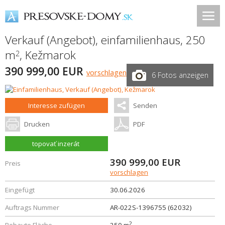
Verkauf (Angebot), einfamilienhaus, 250
m
,
Kežmarok
2
390 999,00 EUR
vorschlagen
6 Fotos anzeigen
Interesse zufügen
Senden
Drucken
PDF
topovať inzerát
390 999,00
EUR
Preis
vorschlagen
Eingefügt
30.06.2026
Auftrags Nummer
AR-022S-1396755 (62032)
2