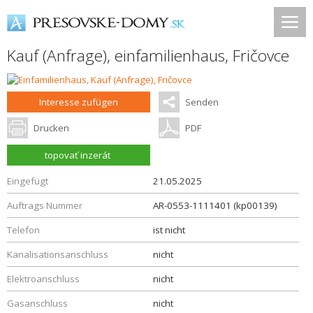
Kauf (Anfrage), einfamilienhaus,
Fričovce
Interesse zufügen
Senden
Drucken
PDF
topovať inzerát
Eingefügt
21.05.2025
Auftrags Nummer
AR-0553-1111401 (kp00139)
Telefon
ist nicht
Kanalisationsanschluss
nicht
Elektroanschluss
nicht
Gasanschluss
nicht