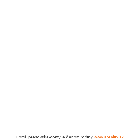
Portál presovske-domy je členom rodiny
www.areality.sk