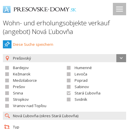
Wohn- und erholungsobjekte verkauf
(angebot) Nová Ľubovňa
Diese Suche speichern
Prešovský
Bardejov
Humenné
Kežmarok
Levoča
Medzilaborce
Poprad
Prešov
Sabinov
Snina
Stará Ľubovňa
Stropkov
Svidník
Vranov nad Topľou
Typ