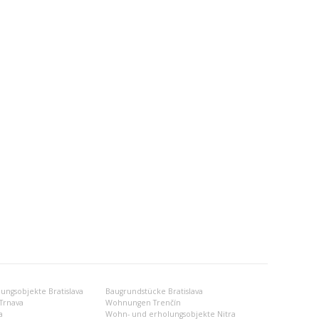
ngsobjekte Bratislava
Baugrundstücke Bratislava
Trnava
Wohnungen Trenčín
a
Wohn- und erholungsobjekte Nitra