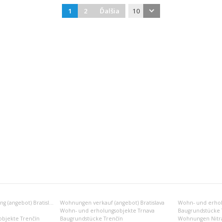
1
2
Ďalšia
10
Wohnungen vermietung (angebot) Bratislava
Wohnungen verkauf (angebot) Bratislava
Wohn- und erholu
Wohn- und erholungsobjekte Trnava
Baugrundstücke 
bjekte Trenčín
Baugrundstücke Trenčín
Wohnungen Nitr