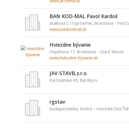
www.archima.sk
BAN KOD-MAL Pavol Kardoš
Bulíkova č.11/prízemie, Bratislava - Petrž
www.bankodmal.sk
Hviezdne bývanie
Haydnova 17, Bratislava - Staré Mesto
www.hviezdne-byvanie.sk
JAV-STAVB,s.r.o
Partizanska 45, Bardejov
rgstav
budapestianka, Košice - mestská časť Ťa