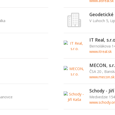
www.atireal.sk
Geodetické 
alka
V Luhoch 5, Li
IT Real, s.r.o
Bernolákova 14
www.itreal.sk
MECON, s.r.
ČSA 20 , Bansk
www.mecon.sk
Schody - Jiř
hanovce
Medvedzie 154
www.schody.or