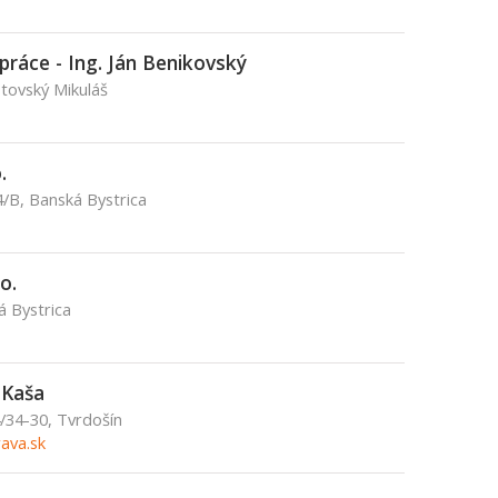
práce - Ing. Ján Benikovský
ptovský Mikuláš
.
/B, Banská Bystrica
o.
á Bystrica
í Kaša
/34-30, Tvrdošín
ava.sk