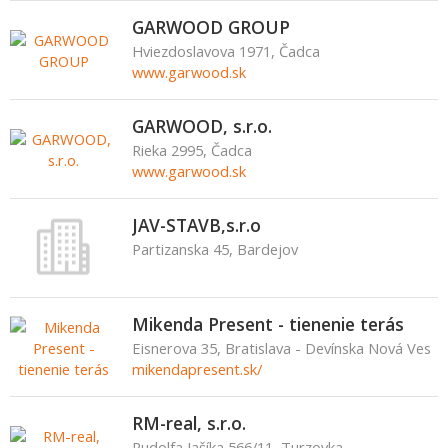
GARWOOD GROUP
Hviezdoslavova 1971, Čadca
www.garwood.sk
GARWOOD, s.r.o.
Rieka 2995, Čadca
www.garwood.sk
JAV-STAVB,s.r.o
Partizanska 45, Bardejov
Mikenda Present - tienenie terás
Eisnerova 35, Bratislava - Devínska Nová Ves
mikendapresent.sk/
RM-real, s.r.o.
Rudolfa Jašíka 566/11, Turzovka