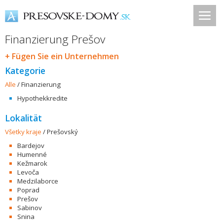
Finanzierung Prešov
+ Fügen Sie ein Unternehmen
Kategorie
Alle
/
Finanzierung
Hypothekkredite
Lokalität
Všetky kraje
/
Prešovský
Bardejov
Humenné
Kežmarok
Levoča
Medzilaborce
Poprad
Prešov
Sabinov
Snina