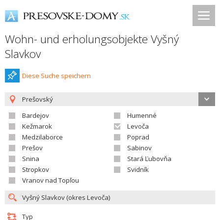
Wohn- und erholungsobjekte Vyšný
Slavkov
Diese Suche speichern
Prešovský
Bardejov
Humenné
Kežmarok
Levoča
Medzilaborce
Poprad
Prešov
Sabinov
Snina
Stará Ľubovňa
Stropkov
Svidník
Vranov nad Topľou
Typ