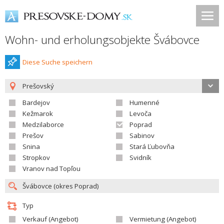
Wohn- und erholungsobjekte Švábovce
Diese Suche speichern
Prešovský
Bardejov
Humenné
Kežmarok
Levoča
Medzilaborce
Poprad
Prešov
Sabinov
Snina
Stará Ľubovňa
Stropkov
Svidník
Vranov nad Topľou
Typ
Verkauf (Angebot)
Vermietung (Angebot)