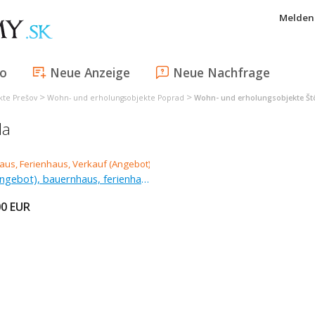
Melden 
fo
Neue Anzeige
Neue Nachfrage
>
>
kte Prešov
Wohn- und erholungsobjekte Poprad
Wohn- und erholungsobjekte Št
la
Verkauf (Angebot), bauernhaus, ferienhaus, 324 m
00
EUR