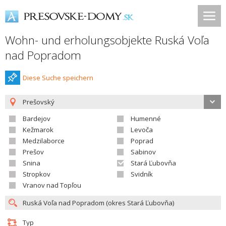
Wohn- und erholungsobjekte Ruská Voľa
nad Popradom
Diese Suche speichern
Prešovský
Bardejov
Humenné
Kežmarok
Levoča
Medzilaborce
Poprad
Prešov
Sabinov
Snina
Stará Ľubovňa
Stropkov
Svidník
Vranov nad Topľou
Typ