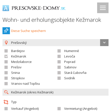
Wohn- und erholungsobjekte Kežmarok
Diese Suche speichern
Prešovský
Bardejov
Humenné
Kežmarok
Levoča
Medzilaborce
Poprad
Prešov
Sabinov
Snina
Stará Ľubovňa
Stropkov
Svidník
Vranov nad Topľou
Typ
Verkauf (Angebot)
Vermietung (Angebot)