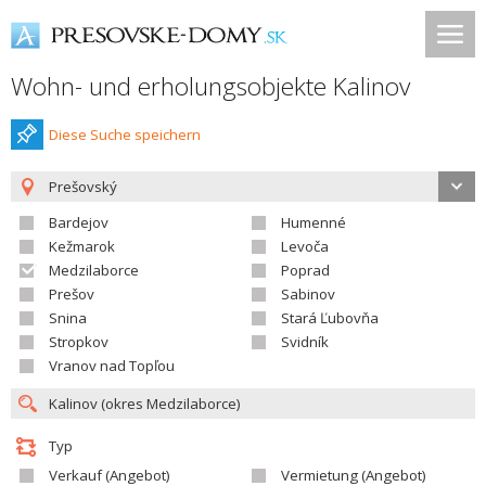
Wohn- und erholungsobjekte Kalinov
Diese Suche speichern
Prešovský
Bardejov
Humenné
Kežmarok
Levoča
Medzilaborce
Poprad
Prešov
Sabinov
Snina
Stará Ľubovňa
Stropkov
Svidník
Vranov nad Topľou
Typ
Verkauf (Angebot)
Vermietung (Angebot)