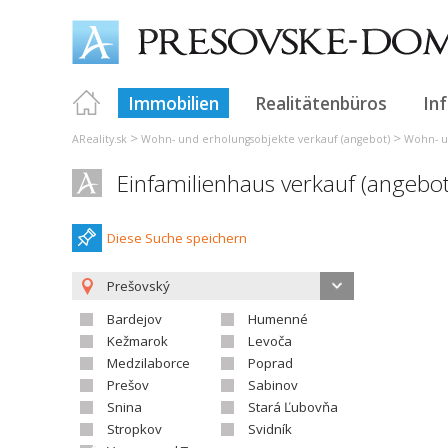
Immobilien
Realitätenbüros
In
>
>
AReality.sk
Wohn- und erholungsobjekte verkauf (angebot)
Wohn- u
Einfamilienhaus verkauf (angebo
Diese Suche speichern
Prešovský
Bardejov
Humenné
Kežmarok
Levoča
Medzilaborce
Poprad
Prešov
Sabinov
Snina
Stará Ľubovňa
Stropkov
Svidník