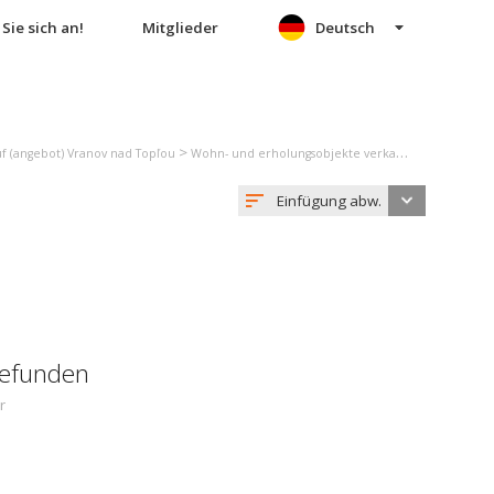
Sie sich an!
Mitglieder
Deutsch
>
f (angebot) Vranov nad Topľou
Wohn- und erholungsobjekte verkauf (angebot) Sačurov
Einfügung abw.
gefunden
r