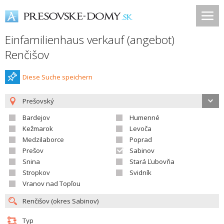
Einfamilienhaus verkauf (angebot)
Renčišov
Diese Suche speichern
Prešovský
Bardejov
Humenné
Kežmarok
Levoča
Medzilaborce
Poprad
Prešov
Sabinov
Snina
Stará Ľubovňa
Stropkov
Svidník
Vranov nad Topľou
Typ