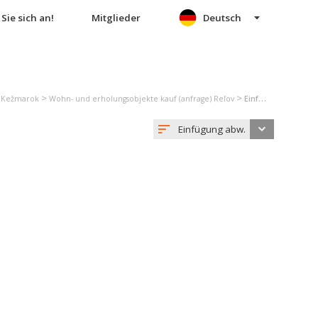
Sie sich an!
Mitglieder
Deutsch
>
>
) Kežmarok
Wohn- und erholungsobjekte kauf (anfrage) Reľov
Einfamilienhaus kauf (anfrage) Reľov
Einfügung abw.