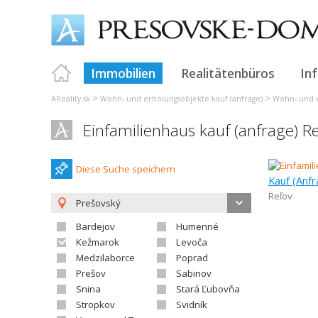
Immobilien
Realitätenbüros
In
>
>
AReality.sk
Wohn- und erholungsobjekte kauf (anfrage)
Wohn- und e
Einfamilienhaus kauf (anfrage) R
Diese Suche speichern
Kauf (Anfr
Reľov
Prešovský
Bardejov
Humenné
Kežmarok
Levoča
Medzilaborce
Poprad
Prešov
Sabinov
Snina
Stará Ľubovňa
Stropkov
Svidník