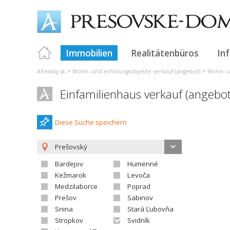
Immobilien
Realitätenbüros
In
>
>
AReality.sk
Wohn- und erholungsobjekte verkauf (angebot)
Wohn- u
Einfamilienhaus verkauf (angebo
Diese Suche speichern
Prešovský
Bardejov
Humenné
Kežmarok
Levoča
Medzilaborce
Poprad
Prešov
Sabinov
Snina
Stará Ľubovňa
Stropkov
Svidník